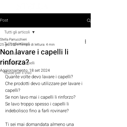
PRENOTA ORA
Post
Tutti gli articoli
Stella Parrucchieri
Tutti gli articoli
25 giu 2024
Tempo di lettura: 4 min
Non lavare i capelli li
Tutorial
rinforza?
Guide per i capelli
Aggiornamento:
18 set 2024
Guide per il viso
Quante volte devo lavare i capelli? 
Che prodotti devo utilizzare per lavare i 
capelli? 
Se non lavo mai i capelli li rinforzo? 
Se lavo troppo spesso i capelli li 
indebolisco fino a farli rovinare?
Ti sei mai domandata almeno una 