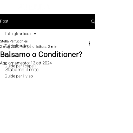
PRENOTA ORA
Post
Tutti gli articoli
Stella Parrucchieri
Tutti gli articoli
2 mag 2020
Tempo di lettura: 2 min
Balsamo o Conditioner?
Tutorial
Aggiornamento:
13 ott 2024
Guide per i capelli
Sfatiamo il mito.
Guide per il viso