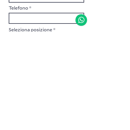
Telefono
Seleziona posizione
Città
Parla di te.
Carica Curriculum
Carica file supportato (Max 15MB)