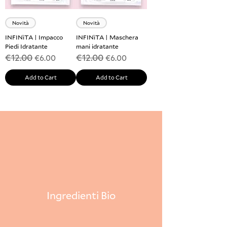
Novità
Novità
INFINìTA | Impacco
INFINìTA | Maschera
Piedi Idratante
mani idratante
€12.00
€12.00
Regular Price
Sale Price
Regular Price
Sale Price
€6.00
€6.00
Add to Cart
Add to Cart
Ingredienti Bio