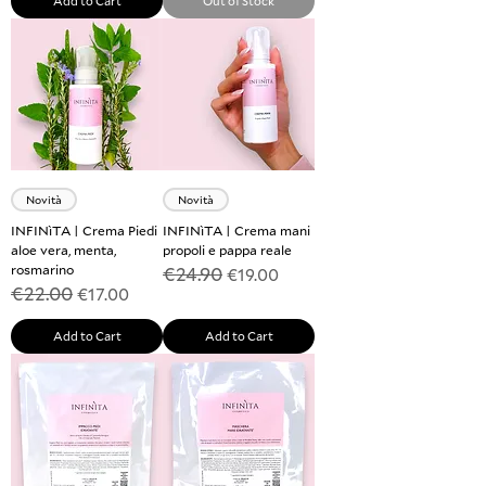
Add to Cart
Out of Stock
Novità
Novità
INFINìTA | Crema Piedi
INFINìTA | Crema mani
aloe vera, menta,
propoli e pappa reale
rosmarino
€24.90
Regular Price
Sale Price
€19.00
€22.00
Regular Price
Sale Price
€17.00
Add to Cart
Add to Cart