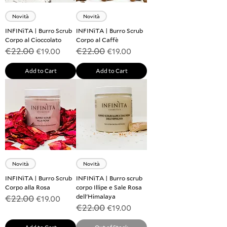
Novità
Novità
INFINìTA | Burro Scrub
INFINìTA | Burro Scrub
Corpo al Cioccolato
Corpo al Caffè
€22.00
€22.00
Regular Price
Sale Price
Regular Price
Sale Price
€19.00
€19.00
Add to Cart
Add to Cart
Novità
Novità
INFINìTA | Burro Scrub
INFINìTA | Burro scrub
Corpo alla Rosa
corpo Illipe e Sale Rosa
dell'Himalaya
€22.00
Regular Price
Sale Price
€19.00
€22.00
Regular Price
Sale Price
€19.00