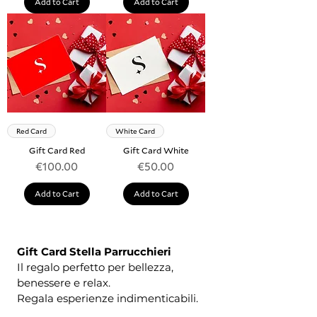
Add to Cart
Add to Cart
Red Card
White Card
Gift Card Red
Gift Card White
Price
Price
€100.00
€50.00
Add to Cart
Add to Cart
Gift Card Stella Parrucchieri
Il regalo perfetto per bellezza,
benessere e relax.
Regala esperienze indimenticabili.