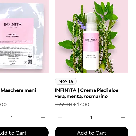
Novità
| Maschera mani
INFINìTA | Crema Piedi aloe
vera, menta, rosmarino
rice
e Price
Regular Price
Sale Price
.00
€22.00
€17.00
dd to Cart
Add to Cart