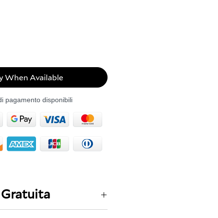
y When Available
di pagamento disponibili
 Gratuita
ta in tutta Italia 1-2