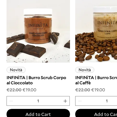
Novità
Novità
INFINìTA | Burro Scrub Corpo
INFINìTA | Burro Sc
al Cioccolato
al Caffè
Regular Price
Sale Price
Regular Price
Sale Price
€22.00
€19.00
€22.00
€19.00
Add to Cart
Add to Ca