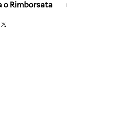
a o Rimborsata
 gratuito.