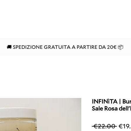
SHOP
SERVICES
BOOK
ABOUT US
🚚 SPEDIZIONE GRATUITA A PARTIRE DA 20€ 📦
INFINìTA | Bur
Sale Rosa dell
Regu
 €22.00 
€19