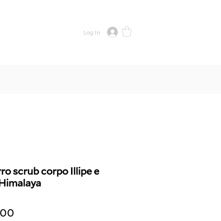
CONTACT
Log In
ro scrub corpo Illipe e
'Himalaya
lar Price
Sale Price
.00