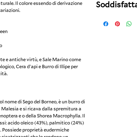
Soddisfatt
urale. Il colore essendo di derivazione
giorni lavorativi.
ariazioni.
30 giorni di reso
reen
o
ote e antiche virtù, e Sale Marino come
logico, Cera d'api e Burro di Illipe per
ità.
 col nome di Sego del Borneo, è un burro di
 Malesia e si ricava dalla spremitura a
enoptera e o della Shorea Macrophylla. Il
grassi: acido oleico (43%), palmitico (24%)
). Possiede proprietà eudermiche
e cicatrizzanti che lo rendono un