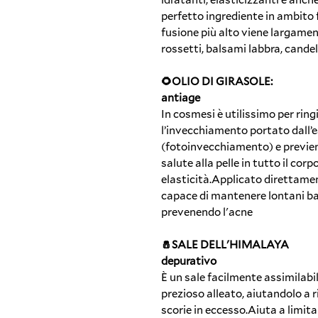
perfetto ingrediente in ambito 
fusione più alto viene largamen
rossetti, balsami labbra, cande
🌻OLIO DI GIRASOLE:
antiage
In cosmesi è utilissimo per ringi
l’invecchiamento portato dall’e
(fotoinvecchiamento) e previene 
salute alla pelle in tutto il co
elasticità.Applicato direttamen
capace di mantenere lontani bat
prevenendo l'acne
🧂SALE DELL'HIMALAYA
depurativo
È un sale facilmente assimilabil
prezioso alleato, aiutandolo a ri
scorie in eccesso.Aiuta a limitare