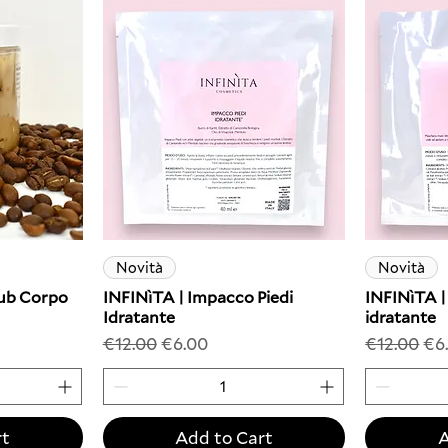
Novità
Novità
rub Corpo
INFINìTA | Impacco Piedi
INFINìTA 
Idratante
idratante
Regular Price
Sale Price
Regular P
Sal
€12.00
€6.00
€12.00
€6
rt
Add to Cart
A