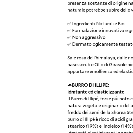
presenza sostanze di origine nat
naturale potrebbe subire delle v
✅ Ingredienti Naturali e Bio
✅ Formalazione innovativa e g
✅ Non aggressivo
✅ Dermatologicamente testat
Sale rosa dell’himalaya, dalle n
base scrub e Olio di Girasole bio
apportare emollienza ed elastic
🧈BURRO DI ILLIPE:
idratante ed elasticizzante
Il Burro di Illipé, forse più noto
natura vegetale originario della
freddo dei semi della Shorea St
burro di Illipé è ricco di acidi 
stearico (19%) e linoleico (14%
idratanti, elasticizzanti e anch