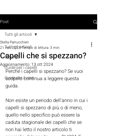
PRENOTA ORA
Post
Tutti gli articoli
Stella Parrucchieri
Tutti gli articoli
21 nov 2023
Tempo di lettura: 3 min
Capelli che si spezzano?
Tutorial
Aggiornamento:
13 ott 2024
Guide per i capelli
Perché i capelli si spezzano? Se vuoi 
Guide per il viso
scoprilo continua a leggere questa 
guida.
Non esiste un periodo dell'anno in cui i 
capelli si spezzano di più o di meno, 
quello nello specifico può essere la 
caduta stagionale dei capelli che se 
non hai letto il nostro articolo ti 