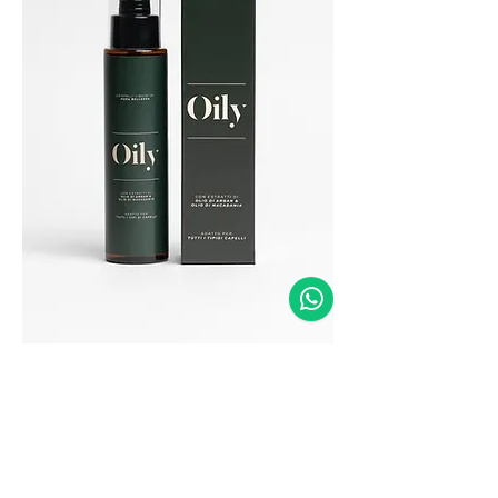
Un capello opaco e senza
luce vuol dire avere una
chioma disidrata.