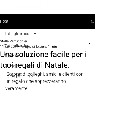
PRENOTA ORA
Post
Tutti gli articoli
Stella Parrucchieri
Tutti gli articoli
11 dic 2019
Tempo di lettura: 1 min
Una soluzione facile per i
Tutorial
tuoi regali di Natale.
Guide per i capelli
 Sorprendi colleghi, amici e clienti con 
Guide per il viso
un regalo che apprezzeranno 
veramente! 