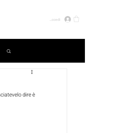
CONTATTI
Accedi
Accedi / Iscriviti
iatevelo dire è 