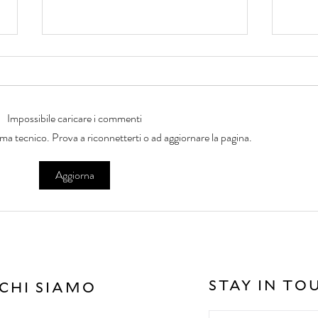
Impossibile caricare i commenti
ema tecnico. Prova a riconnetterti o ad aggiornare la pagina.
Schiariture Naturali: Il
Forf
Aggiorna
Segreto per Capelli da
e Gr
Copertina (Senza Rovinare la
Salo
Chioma)
STAY IN TO
CHI SIAMO