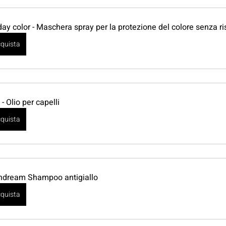
 day color - Maschera spray per la protezione del colore senza r
quista
 - Olio per capelli
quista
ndream Shampoo antigiallo
quista