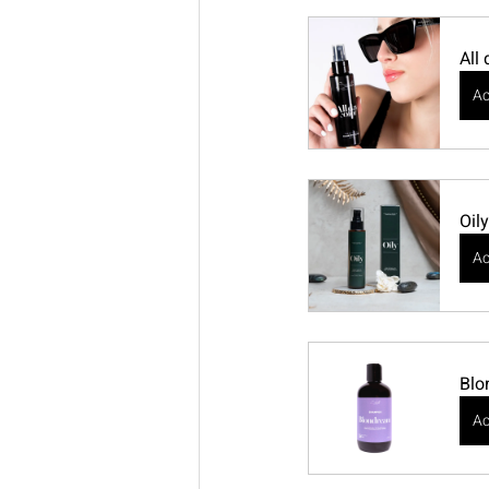
All
Ac
Oily
Ac
Blo
Ac