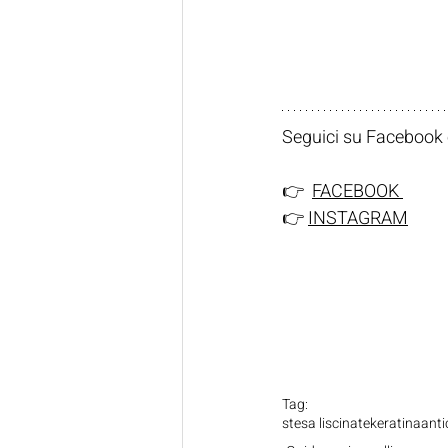
Seguici su Facebook e
👉  
FACEBOOK 
👉 
INSTAGRAM
Tag:
stesa liscinate
keratina
anti