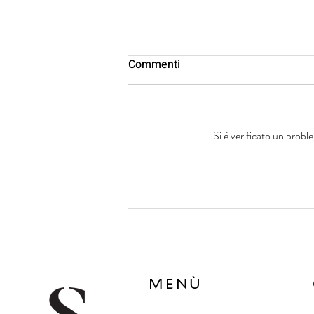
Commenti
Si è verificato un probl
Dallo stress al successo:
come rivitalizzare i capelli
danneggiati con i Trattamenti
giusti
MENÙ