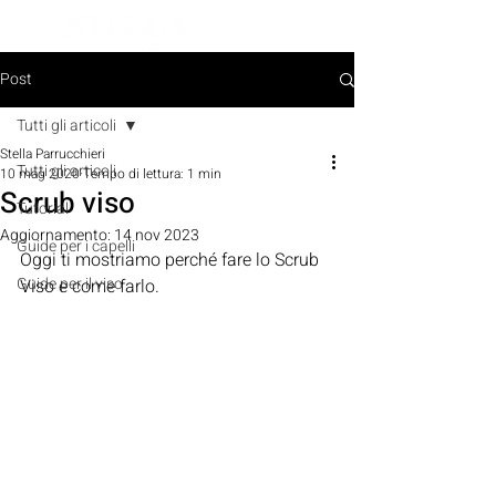
PRENOTA ORA
Post
Tutti gli articoli
Stella Parrucchieri
Tutti gli articoli
10 mag 2020
Tempo di lettura: 1 min
Scrub viso
Tutorial
Aggiornamento:
14 nov 2023
Guide per i capelli
Oggi ti mostriamo perché fare lo Scrub 
Guide per il viso
Viso e come farlo.