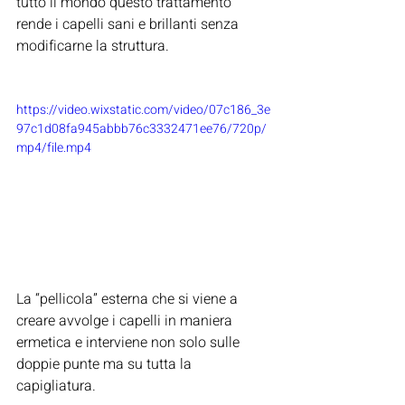
tutto il mondo questo trattamento 
rende i capelli sani e brillanti senza 
modificarne la struttura.
https://video.wixstatic.com/video/07c186_3e
97c1d08fa945abbb76c3332471ee76/720p/
mp4/file.mp4
La “pellicola” esterna che si viene a 
creare avvolge i capelli in maniera 
ermetica e interviene non solo sulle 
doppie punte ma su tutta la 
capigliatura.