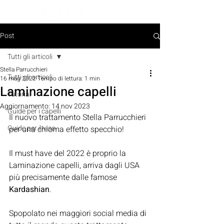
PRENOTA ORA
Post
Tutti gli articoli
Stella Parrucchieri
Tutti gli articoli
16 mag 2022
Tempo di lettura: 1 min
Laminazione capelli
Tutorial
Aggiornamento:
14 nov 2023
Guide per i capelli
Il nuovo trattamento Stella Parrucchieri 
Guide per il viso
per una chioma effetto specchio!
Il must have del 2022 è proprio la 
Laminazione capelli, arriva dagli USA 
più precisamente dalle famose 
Kardashian
.
Spopolato nei maggiori social media di 