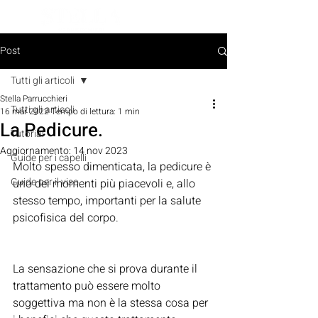
PRENOTA ORA
Post
Tutti gli articoli
Stella Parrucchieri
Tutti gli articoli
16 mar 2022
Tempo di lettura: 1 min
La Pedicure.
Tutorial
Aggiornamento:
14 nov 2023
Guide per i capelli
Molto spesso dimenticata, la pedicure è 
Guide per il viso
uno dei momenti più piacevoli e, allo 
stesso tempo, importanti per la salute 
psicofisica del corpo.
La sensazione che si prova durante il 
trattamento può essere molto 
soggettiva ma non è la stessa cosa per 