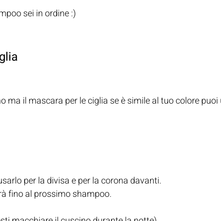
poo sei in ordine :) 
glia
 ma il mascara per le ciglia se è simile al tuo colore puoi 
arlo per la divisa e per la corona davanti. 
erà fino al prossimo shampoo. 
sti macchiare il cuscino durante la notte).