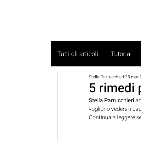
HOME
Tutti gli articoli
Tutorial
Stella Parrucchieri
25 mar 
5 rimedi p
Stella Parrucchieri
 a
vogliono vedersi i cap
Continua a leggere se 