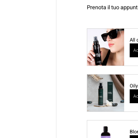
Prenota il tuo appu
All
Ac
Oily
Ac
Blo