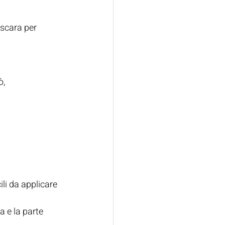
scara per 
ò,
li da applicare 
a e la parte 