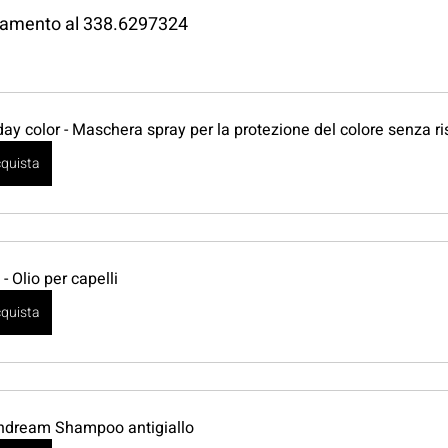
ntamento al 338.6297324 
 day color - Maschera spray per la protezione del colore senza r
quista
 - Olio per capelli
quista
ndream Shampoo antigiallo