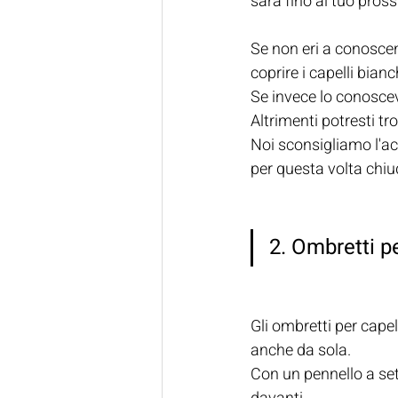
sarà fino al tuo pro
Se non eri a conoscen
coprire i capelli bianc
Se invece lo conoscevi
Altrimenti potresti t
Noi sconsigliamo l'acq
per questa volta chiu
2. Ombretti pe
Gli ombretti per cape
anche da sola.
Con un pennello a seto