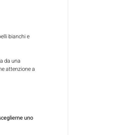
lli bianchi e 
ma da una 
che attenzione a 
sceglierne uno 