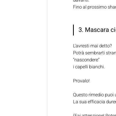
davanti.
Fino al prossimo sham
3. Mascara ci
L'avresti mai detto?
Potrà sembrarti strano
”nascondere” 
i capelli bianchi.
Provalo!
Questo rimedio puoi us
La sua efficacia dur
(Fai attenzione! Potre