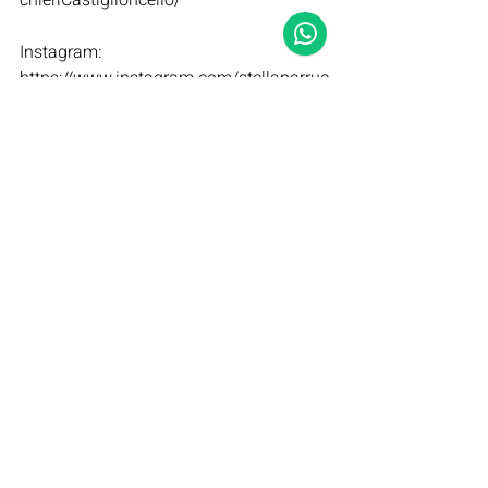
chieriCastiglioncello/    
Instagram: 
https://www.instagram.com/stellaparruc
chieri/
Guide per il viso
Post recenti
Mostra tutti