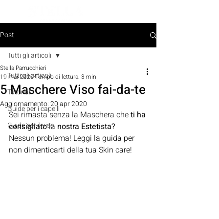
PRENOTA ORA
Post
Tutti gli articoli
Stella Parrucchieri
Tutti gli articoli
19 mar 2020
Tempo di lettura: 3 min
5 Maschere Viso fai-da-te
Tutorial
Aggiornamento:
20 apr 2020
Guide per i capelli
Sei rimasta senza la Maschera che 
ti ha 
Guide per il viso
consigliato
 la 
nostra Estetista? 
Nessun problema! Leggi la guida per 
non dimenticarti della tua Skin care!