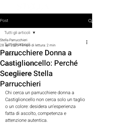
PRENOTA ORA
Post
Tutti gli articoli
Stella Parrucchieri
Tutti gli articoli
28 apr 2025
Tempo di lettura: 2 min
Parrucchiere Donna a
Tutorial
Castiglioncello: Perché
Guide per i capelli
Scegliere Stella
Guide per il viso
Parrucchieri
Chi cerca un parrucchiere donna a 
Castiglioncello non cerca solo un taglio 
o un colore: desidera un’esperienza 
fatta di ascolto, competenza e 
attenzione autentica. 